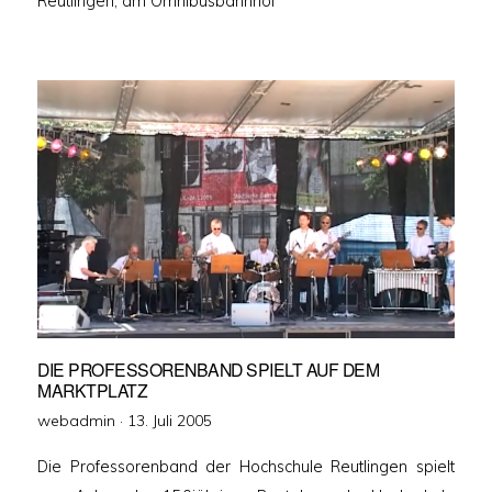
Reutlingen, am Omnibusbahnhof
DIE PROFESSORENBAND SPIELT AUF DEM
MARKTPLATZ
Veröffentlicht
webadmin ·
13. Juli 2005
am
Die Professorenband der Hochschule Reutlingen spielt