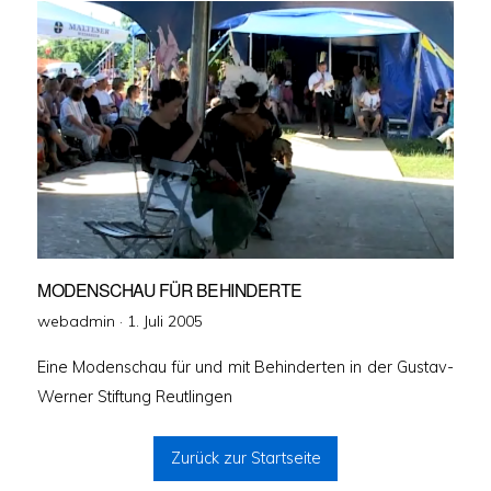
MODENSCHAU FÜR BEHINDERTE
Veröffentlicht
webadmin ·
1. Juli 2005
am
Eine Modenschau für und mit Behinderten in der Gustav-
Werner Stiftung Reutlingen
Zurück zur Startseite