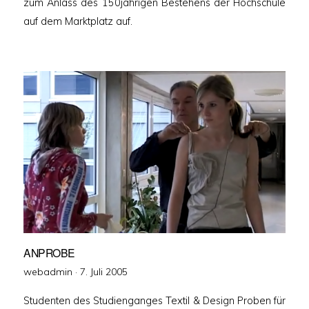
zum Anlass des 150jährigen Bestehens der Hochschule
auf dem Marktplatz auf.
ANPROBE
Veröffentlicht
webadmin ·
7. Juli 2005
am
Studenten des Studienganges Textil & Design Proben für