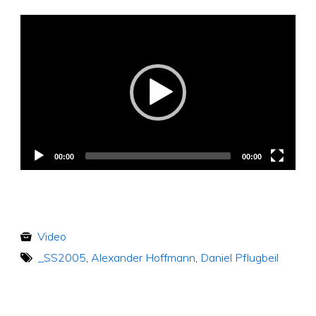
Video
Player
00:00
00:00
Video
_SS2005
,
Alexander Hoffmann
,
Daniel Pflugbeil