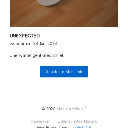
UNEXPECTED
Veröffentlicht
webadmin ·
28. Juni 2016
am
Unerwartet geht alles schief.
Zurück zur Startseite
© 2026
Media Archiv INF
Impressum
Datenschutzerklärung
WordPress Theme by
RichWP