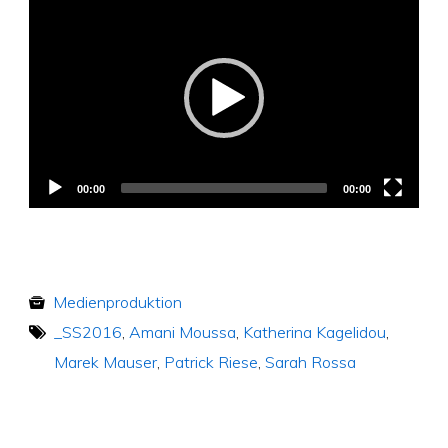
Video
Player
00:00
00:00
Medienproduktion
_SS2016
,
Amani Moussa
,
Katherina Kagelidou
,
Marek Mauser
,
Patrick Riese
,
Sarah Rossa