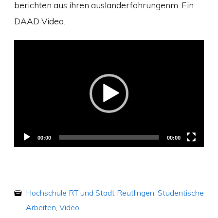
berichten aus ihren auslanderfahrungenm. Ein
DAAD Video.
Video
Player
00:00
00:00
Hochschule RT und Stadt Reutlingen
,
Studentische
Arbeiten
,
Video