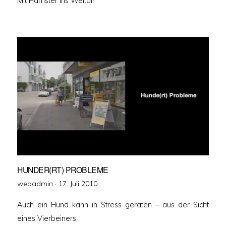
Mit Hamster ins Weltall
HUNDER(RT) PROBLEME
Veröffentlicht
webadmin ·
17. Juli 2010
am
Auch ein Hund kann in Stress geraten – aus der Sicht
eines Vierbeiners.