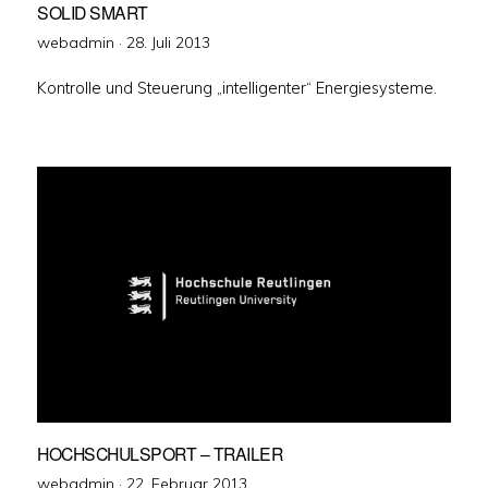
SOLID SMART
Veröffentlicht
webadmin ·
28. Juli 2013
am
Kontrolle und Steuerung „intelligenter“ Energiesysteme.
HOCHSCHULSPORT – TRAILER
Veröffentlicht
webadmin ·
22. Februar 2013