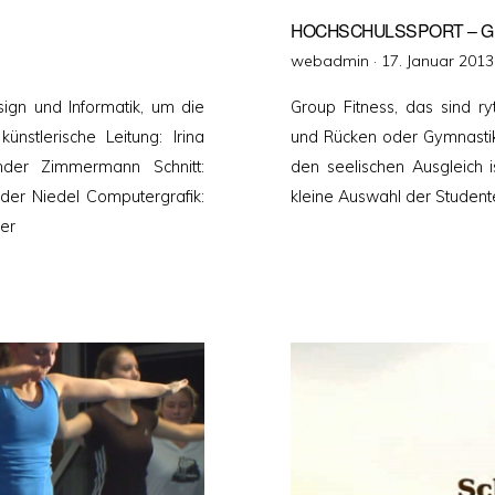
HOCHSCHULSSPORT – G
Veröffentlicht
webadmin ·
17. Januar 2013
am
sign und Informatik, um die
Group Fitness, das sind r
ünstlerische Leitung: Irina
und Rücken oder Gymnastik
nder Zimmermann Schnitt:
den seelischen Ausgleich is
der Niedel Computergrafik:
kleine Auswahl der Student
ser