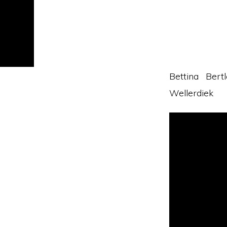
Bettina Bert
Wellerdiek
Video
Player