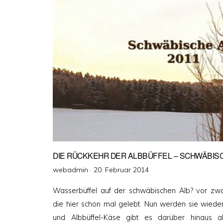
DIE RÜCKKEHR DER ALBBÜFFEL – SCHWÄBIS
Veröffentlicht
webadmin ·
20. Februar 2014
am
Wasserbüffel auf der schwäbischen Alb? vor zw
die hier schon mal gelebt. Nun werden sie wieder
und Albbüffel-Käse gibt es darüber hinaus 