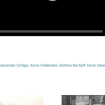
Alexander Schilpp
,
Anna Wellerdiek
,
Bettina Bertleff
,
Kevin Mee