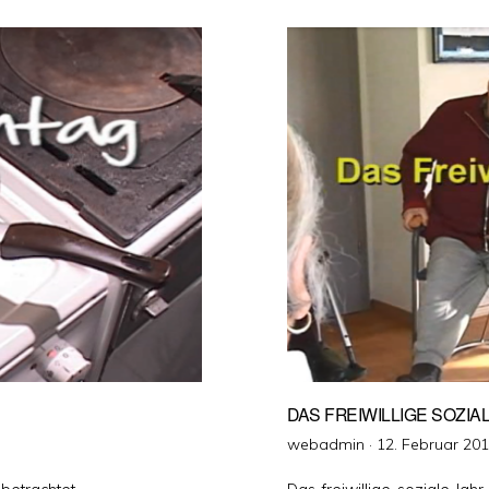
DAS FREIWILLIGE SOZIA
Veröffentlicht
webadmin ·
12. Februar 20
am