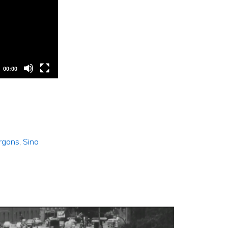
00:00
rgans
,
Sina