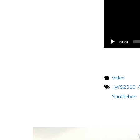
00:00
Video
_WS2010
,
Sanftleben