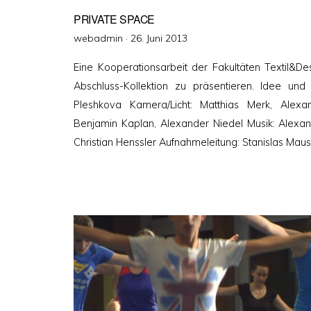
PRIVATE SPACE
Veröffentlicht
webadmin ·
26. Juni 2013
am
Eine Kooperationsarbeit der Fakultäten Textil&De
Abschluss-Kollektion zu präsentieren. Idee und k
Pleshkova Kamera/Licht: Matthias Merk, Alexa
Benjamin Kaplan, Alexander Niedel Musik: Alexan
Christian Henssler Aufnahmeleitung: Stanislas Mau