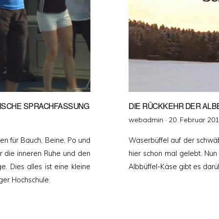
LISCHE SPRACHFASSUNG
DIE RÜCKKEHR DER ALB
Veröffentlicht
webadmin ·
20. Februar 20
am
en für Bauch, Beine, Po und
Waserbüffel auf der schwä
r die inneren Ruhe und den
hier schon mal gelebt. Nun
e. Dies alles ist eine kleine
Albbüffel-Käse gibt es dar
ger Hochschule.