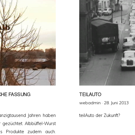
CHE FASSUNG
TEILAUTO
Veröffentlicht
webadmin ·
28. Juni 2013
am
anzigtausend Jahren haben
teilAuto der Zukunft?
 gezüchtet. Albbüffel-Wurst
als Produkte zudem auch.