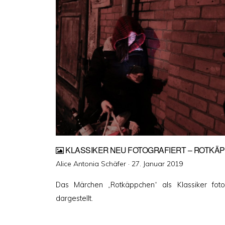
KLASSIKER NEU FOTOGRAFIERT – ROTKÄ
Veröffentlicht
Alice Antonia Schäfer ·
27. Januar 2019
am
Das Märchen „Rotkäppchen“ als Klassiker fot
dargestellt.