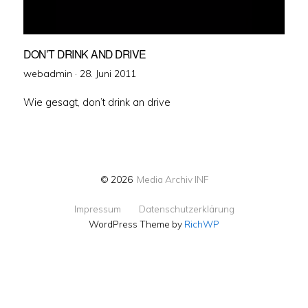
DON’T DRINK AND DRIVE
Veröffentlicht
webadmin ·
28. Juni 2011
am
Wie gesagt, don’t drink an drive
© 2026
Media Archiv INF
Impressum
Datenschutzerklärung
WordPress Theme by
RichWP