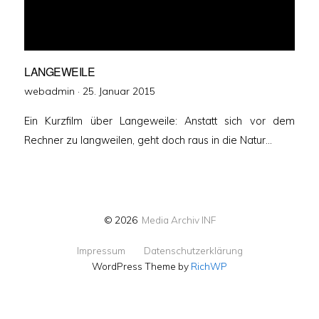
LANGEWEILE
Veröffentlicht
webadmin ·
25. Januar 2015
am
Ein Kurzfilm über Langeweile: Anstatt sich vor dem
Rechner zu langweilen, geht doch raus in die Natur…
© 2026
Media Archiv INF
Impressum
Datenschutzerklärung
WordPress Theme by
RichWP