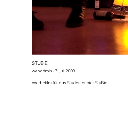
STUBIE
Veröffentlicht
webadmin ·
7. Juli 2009
am
Werbefilm für das Studentenbier StuBie