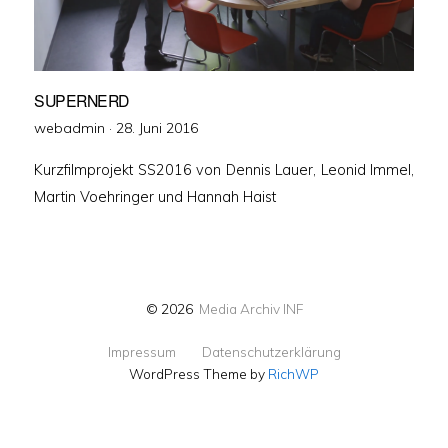
SUPERNERD
Veröffentlicht
webadmin ·
28. Juni 2016
am
Kurzfilmprojekt SS2016 von Dennis Lauer, Leonid Immel,
Martin Voehringer und Hannah Haist
© 2026
Media Archiv INF
Impressum
Datenschutzerklärung
WordPress Theme by
RichWP