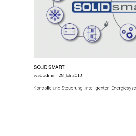
SOLID SMART
Veröffentlicht
webadmin ·
28. Juli 2013
am
Kontrolle und Steuerung „intelligenter“ Energiesys