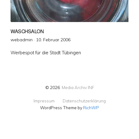
WASCHSALON
Veröffentlicht
webadmin ·
10. Februar 2006
am
Werbespot für die Stadt Tübingen
© 2026
Media Archiv INF
Impressum
Datenschutzerklärung
WordPress Theme by
RichWP