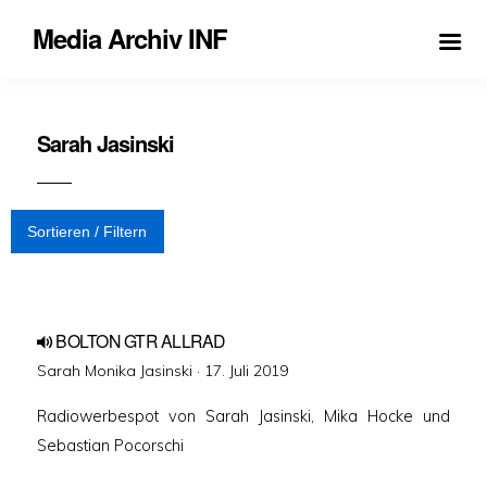
Media Archiv INF
Sarah Jasinski
Sortieren / Filtern
BOLTON GTR ALLRAD
Veröffentlicht
Sarah Monika Jasinski ·
17. Juli 2019
am
Radiowerbespot von Sarah Jasinski, Mika Hocke und
Sebastian Pocorschi