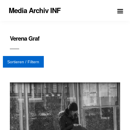
Media Archiv INF
Verena Graf
Sortieren / Filtern