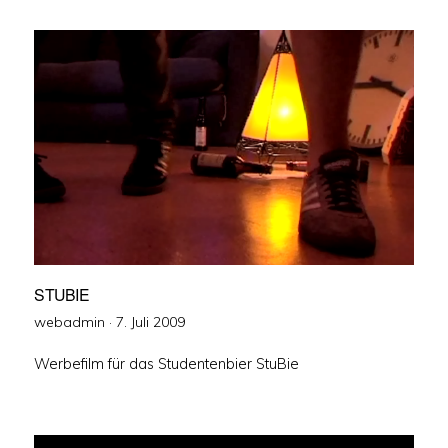
STUBIE
Veröffentlicht
webadmin ·
7. Juli 2009
am
Werbefilm für das Studentenbier StuBie