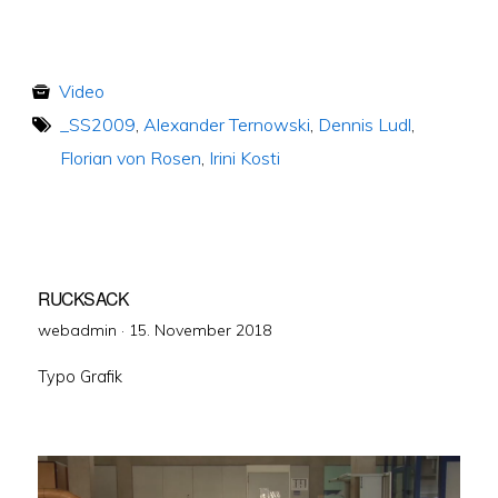
Video
_SS2009
,
Alexander Ternowski
,
Dennis Ludl
,
Florian von Rosen
,
Irini Kosti
RUCKSACK
Veröffentlicht
webadmin ·
15. November 2018
am
Typo Grafik