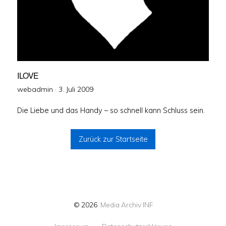
ILOVE
Veröffentlicht
webadmin ·
3. Juli 2009
am
Die Liebe und das Handy – so schnell kann Schluss sein.
Zurück zur Startseite
© 2026
Media Archiv INF