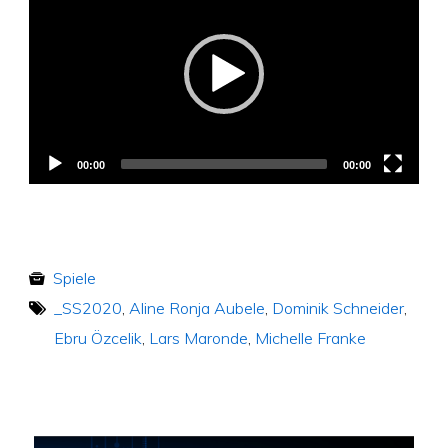
Player
00:00
00:00
Spiele
_SS2020
,
Aline Ronja Aubele
,
Dominik Schneider
,
Ebru Özcelik
,
Lars Maronde
,
Michelle Franke