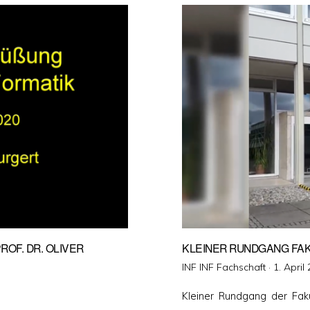
. DR. OLIVER B
KLEINER RUNDGANG FAK
Veröffent
INF INF Fachschaft ·
1. April
am
Kleiner Rundgang der Faku