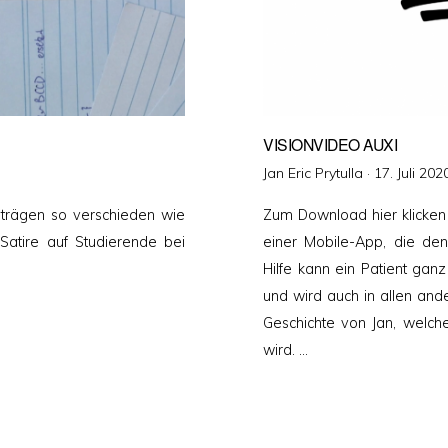
VISIONVIDEO AUXI
Veröffentlic
Jan Eric Prytulla ·
17. Juli 202
am
rträgen so verschieden wie
Zum Download hier klicken 
atire auf Studierende bei
einer Mobile-App, die den
Hilfe kann ein Patient gan
und wird auch in allen ande
Geschichte von Jan, welche
wird. …