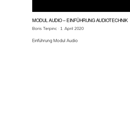
MODUL AUDIO – EINFÜHRUNG AUDIOTECHNIK
Veröffentlicht
Boris Terpinc ·
1. April 2020
am
Einführung Modul Audio
Seitennummerierun
der
Beiträge