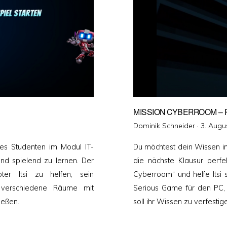
MISSION CYBERROOM – 
Veröffen
Dominik Schneider ·
3. Augu
am
es Studenten im Modul IT-
Du möchtest dein Wissen im
und spielend zu lernen. Der
die nächste Klausur perfe
r Itsi zu helfen, sein
Cyberroom“ und helfe Itsi 
verschiedene Räume mit
Serious Game für den PC, 
ießen.
soll ihr Wissen zu verfestig