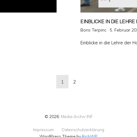
EINBLICKE IN DIE LEHR
Veröffentlicht
Boris Terpinc ·
5. Februar 2
am
Einblicke in die Lehre der 
g
1
2
© 2026
Media Archiv INF
Impressum
Datenschutzerklärung
WordPress Theme by
RichWP