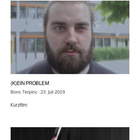
(K)EIN PROBLEM
Veröffentlicht
Boris Terpinc ·
23. Juli 2019
am
Kurzfilm