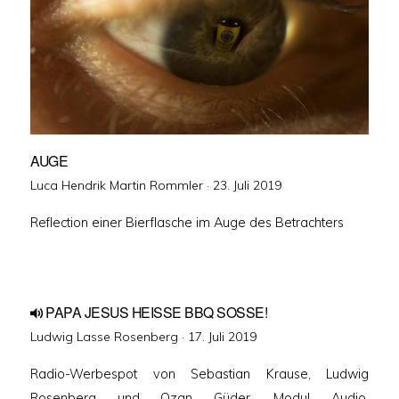
AUGE
Veröffentlicht
Luca Hendrik Martin Rommler ·
23. Juli 2019
am
Reflection einer Bierflasche im Auge des Betrachters
PAPA JESUS HEISSE BBQ SOSSE!
Veröffentlicht
Ludwig Lasse Rosenberg ·
17. Juli 2019
am
Radio-Werbespot von Sebastian Krause, Ludwig
Rosenberg und Ozan Güder. Modul Audio,