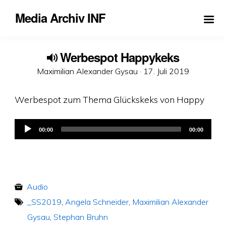
Media Archiv INF
Werbespot Happykeks
Veröffentlicht
Maximilian Alexander Gysau ·
17. Juli 2019
am
Werbespot zum Thema Glückskeks von Happy
Audio
00:00
00:00
Player
Audio
_SS2019
,
Angela Schneider
,
Maximilian Alexander
Gysau
,
Stephan Bruhn