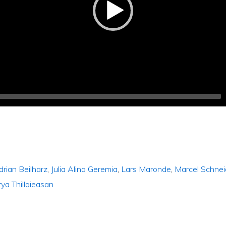
drian Beilharz
,
Julia Alina Geremia
,
Lars Maronde
,
Marcel Schnei
ya Thillaieasan