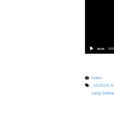
00:00
Video
_SS2019
,
A
Lang
,
Sathur