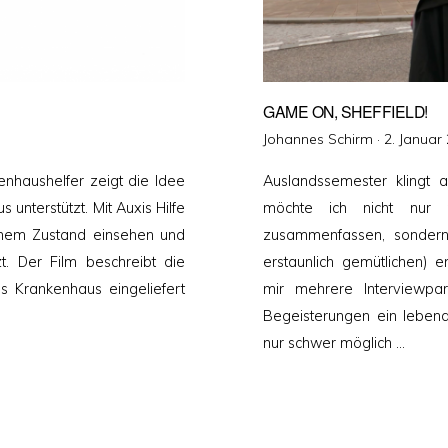
GAME ON, SHEFFIELD!
Veröffentl
Johannes Schirm ·
2. Januar
am
enhaushelfer zeigt die Idee
Auslandssemester klingt 
unterstützt. Mit Auxis Hilfe
möchte ich nicht nur m
einem Zustand einsehen und
zusammenfassen, sondern
t. Der Film beschreibt die
erstaunlich gemütlichen) e
s Krankenhaus eingeliefert
mir mehrere Interviewpar
Begeisterungen ein lebend
nur schwer möglich …