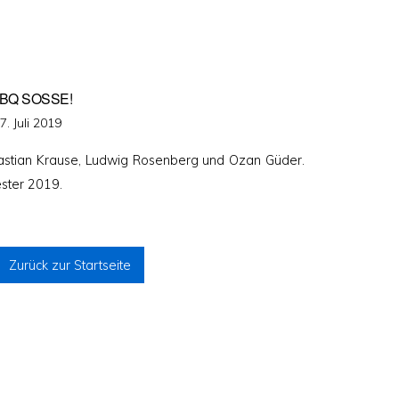
BQ SOSSE!
eröffentlicht
7. Juli 2019
am
stian Krause, Ludwig Rosenberg und Ozan Güder.
ster 2019.
Zurück zur Startseite