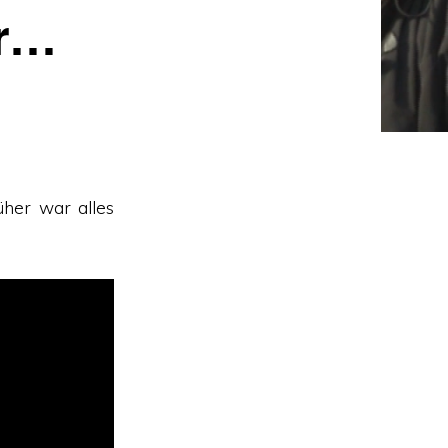
er…
her war alles