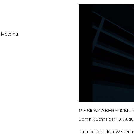
t Materna
MISSION CYBERROOM – 
Veröffen
Dominik Schneider ·
3. Augu
am
Du möchtest dein Wissen im