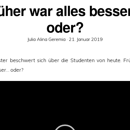
üher war alles bess
oder?
Veröffentlicht
Julia Alina Geremia ·
21. Januar 2019
am
ter beschwert sich über die Studenten von heute. Frü
ser… oder?